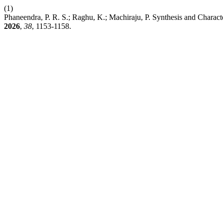
(1)
Phaneendra, P. R. S.; Raghu, K.; Machiraju, P. Synthesis and Chara
2026
,
38
, 1153-1158.